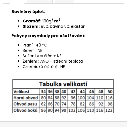
Bavlněný úplet:
2
Gramáž:
190g/
m
Složení:
95% bavlna 5% elastan
Pokyny a symboly pro ošetřování:
Praní : 40 °C
Bělení : NE
Sušení v sušičce: NE
Žehlení : ANO - střední teplota
Chemické čištění : NE
Z