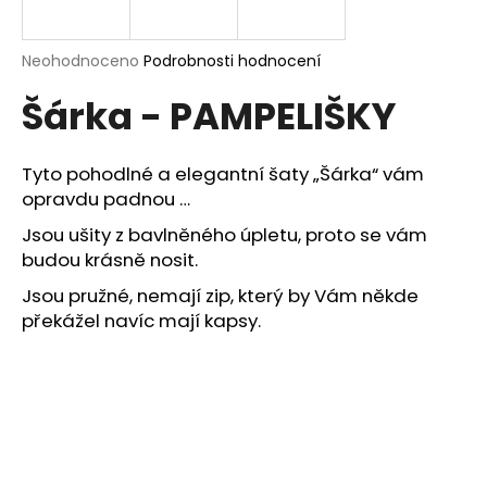
a
j
Průměrné
Neohodnoceno
Podrobnosti hodnocení
í
hodnocení
Šárka - PAMPELIŠKY
produktu
t
je
?
0,0
z
Tyto pohodlné a elegantní šaty „Šárka“ vám
5
opravdu padnou …
hvězdiček.
Jsou ušity z bavlněného úpletu, proto se vám
HLEDAT
budou krásně nosit.
Jsou pružné, nemají zip, který by Vám někde
překážel navíc mají kapsy.
D
o
p
o
r
u