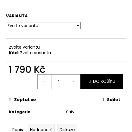
č
u
j
VARIANTA
e
m
e
Zvolte variantu
MIKČA
Kód:
Zvolte variantu
EVA
-
CAPUCCINO
1 790 Kč
1
Měrná
790
DO KOŠÍKU
cena:
Kč
Zeptat se
Sdílet
Kategorie
:
Šaty
Popis
Hodnocení
Diskuze