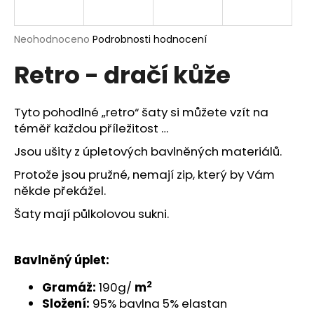
a
j
Průměrné
Neohodnoceno
Podrobnosti hodnocení
í
hodnocení
Retro - dračí kůže
produktu
t
je
?
0,0
z
Tyto pohodlné „retro“ šaty si můžete vzít na
5
téměř každou příležitost …
hvězdiček.
Jsou ušity z úpletových bavlněných materiálů.
HLEDAT
Protože jsou pružné, nemají zip, který by Vám
někde překážel.
Šaty mají půlkolovou sukni.
D
o
p
Bavlněný úplet:
o
r
2
Gramáž:
190g/
m
u
Složení:
95% bavlna 5% elastan