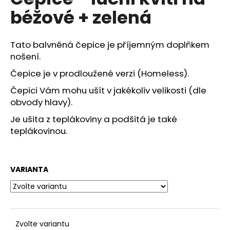
je
a
béžové + zelená
0,0
z
j
5
í
hvězdiček.
Tato balvněná čepice je příjemným doplňkem
t
nošení.
?
Čepice je v prodloužené verzi (Homeless).
Čepici Vám mohu ušít v jakékoliv velikosti (dle
obvody hlavy).
Je ušita z teplákoviny a podšitá je také
HLEDAT
teplákovinou.
D
VARIANTA
o
p
o
r
u
Zvolte variantu