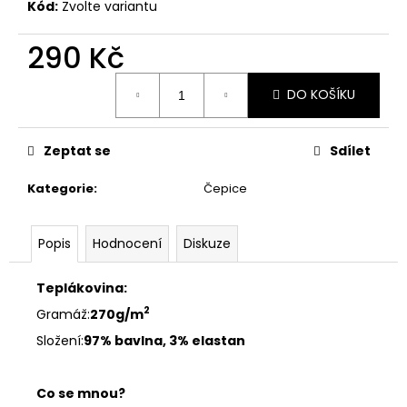
č
Kód:
Zvolte variantu
u
j
290 Kč
e
m
Měrná
DO KOŠÍKU
cena:
e
Zeptat se
Sdílet
MIKČA
EVA
-
Kategorie
:
Čepice
CAPUCCINO
1
790
Popis
Hodnocení
Diskuze
Kč
Teplákovina:
2
Gramáž:
270g/m
Složení:
97% bavlna, 3% elastan
Co se mnou?