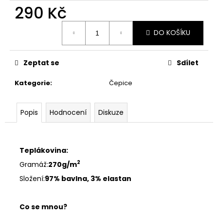
č
290 Kč
u
j
Měrná
e
DO KOŠÍKU
cena:
m
e
Zeptat se
Sdílet
JOSEFÍNA
Kategorie
:
Čepice
-
STARORŮŽOVÁ
Popis
Hodnocení
Diskuze
1
890
Kč
Teplákovina:
2
Gramáž:
270g/m
Složení:
97% bavlna, 3% elastan
Co se mnou?