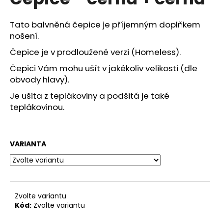
je
a
0,0
z
j
Tato balvněná čepice je příjemným doplňkem
5
nošení.
í
hvězdiček.
t
Čepice je v prodloužené verzi (Homeless).
?
Čepici Vám mohu ušít v jakékoliv velikosti (dle
obvody hlavy).
Je ušita z teplákoviny a podšitá je také
teplákovinou.
HLEDAT
VARIANTA
D
o
p
o
Zvolte variantu
r
Kód:
Zvolte variantu
u